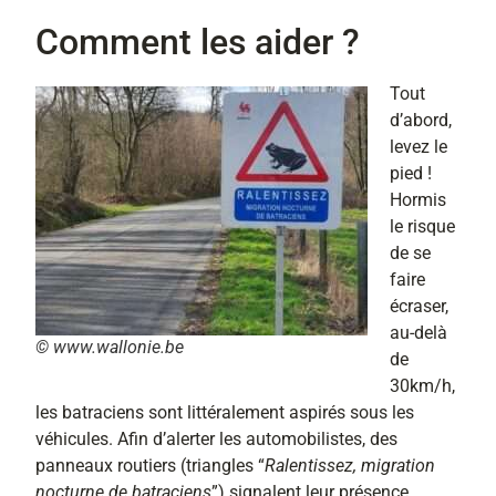
Comment les aider ?
Tout
d’abord,
levez le
pied !
Hormis
le risque
de se
faire
écraser,
au-delà
© www.wallonie.be
de
30km/h,
les batraciens sont littéralement aspirés sous les
véhicules. Afin d’alerter les automobilistes, des
panneaux routiers (triangles “
Ralentissez, migration
nocturne de batraciens
”) signalent leur présence.