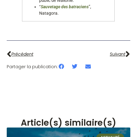
public de Wallonie.
“
Sauvetage des batraciens
”,
Natagora.
Précédent
Suivant
Partager la publication:
Article(s) similaire(s)